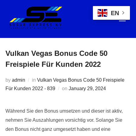
EN
Vulkan Vegas Bonus Code 50
Freispiele Für Kunden 2022
by
admin
in
Vulkan Vegas Bonus Code 50 Freispiele
Für Kunden 2022 - 839
on
January 29, 2024
Während Sie den Bonus umsetzen und dieser ist aktiv,
nehmen Sie Auszahlungen vorsichtig vor. Solange Sie
den Bonus nicht ganz umgesetzt haben und eine