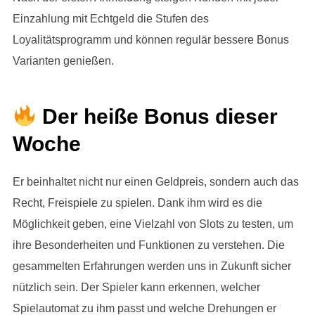
Einzahlung mit Echtgeld die Stufen des
Loyalitätsprogramm und können regulär bessere Bonus
Varianten genießen.
Der heiße Bonus dieser
Woche
Er beinhaltet nicht nur einen Geldpreis, sondern auch das
Recht, Freispiele zu spielen. Dank ihm wird es die
Möglichkeit geben, eine Vielzahl von Slots zu testen, um
ihre Besonderheiten und Funktionen zu verstehen. Die
gesammelten Erfahrungen werden uns in Zukunft sicher
nützlich sein. Der Spieler kann erkennen, welcher
Spielautomat zu ihm passt und welche Drehungen er