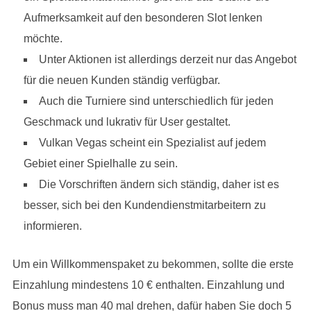
Aufmerksamkeit auf den besonderen Slot lenken
möchte.
Unter Aktionen ist allerdings derzeit nur das Angebot
für die neuen Kunden ständig verfügbar.
Auch die Turniere sind unterschiedlich für jeden
Geschmack und lukrativ für User gestaltet.
Vulkan Vegas scheint ein Spezialist auf jedem
Gebiet einer Spielhalle zu sein.
Die Vorschriften ändern sich ständig, daher ist es
besser, sich bei den Kundendienstmitarbeitern zu
informieren.
Um ein Willkommenspaket zu bekommen, sollte die erste
Einzahlung mindestens 10 € enthalten. Einzahlung und
Bonus muss man 40 mal drehen, dafür haben Sie doch 5