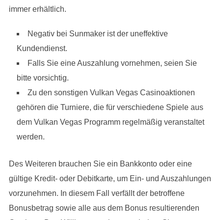
immer erhältlich.
Negativ bei Sunmaker ist der uneffektive
Kundendienst.
Falls Sie eine Auszahlung vornehmen, seien Sie
bitte vorsichtig.
Zu den sonstigen Vulkan Vegas Casinoaktionen
gehören die Turniere, die für verschiedene Spiele aus
dem Vulkan Vegas Programm regelmäßig veranstaltet
werden.
Des Weiteren brauchen Sie ein Bankkonto oder eine
gültige Kredit- oder Debitkarte, um Ein- und Auszahlungen
vorzunehmen. In diesem Fall verfällt der betroffene
Bonusbetrag sowie alle aus dem Bonus resultierenden