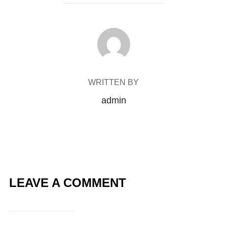
POST AUTHOR
WRITTEN BY
admin
LEAVE A COMMENT