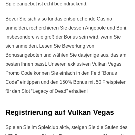
Spieleangebot ist echt beeindruckend.
Bevor Sie sich also für das entsprechende Casino
anmelden, recherchieren Sie dessen Angebote und Boni,
insbesondere wie groß der Bonus sein wird, wenn Sie
sich anmelden. Lesen Sie Bewertung von
Bonusangeboten und wählen Sie dasjenige aus, das am
besten Ihnen passt. Unseren exklusiven Vulkan Vegas
Promo Code können Sie einfach in den Feld “Bonus
Code” eintippen und den 150% Bonus mit 50 Freispielen
für den Slot “Legacy of Dead” erhalten!
Registrierung auf Vulkan Vegas
Spielen Sie im Spielclub aktiv, steigen Sie die Stufen des