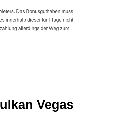
nbieters. Das Bonusguthaben muss
s innerhalb dieser fünf Tage nicht
Einzahlung allerdings der Weg zum
Vulkan Vegas