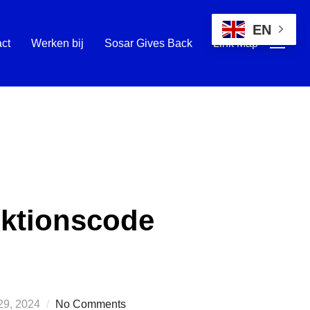
EN
ct
Werken bij
Sosar Gives Back
Link Map
ktionscode
29, 2024
No Comments