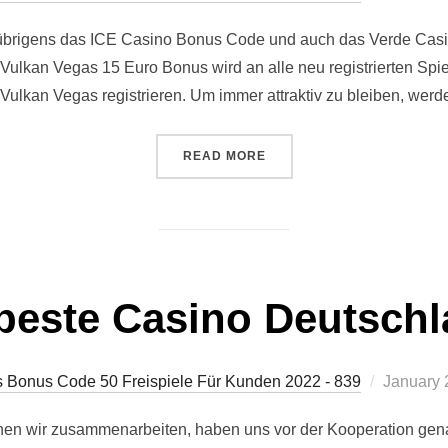
übrigens das ICE Casino Bonus Code und auch das Verde Cas
Vulkan Vegas 15 Euro Bonus wird an alle neu registrierten Spie
 Vulkan Vegas registrieren. Um immer attraktiv zu bleiben, wer
READ MORE
beste Casino Deutsch
 Bonus Code 50 Freispiele Für Kunden 2022 - 839
January 
denen wir zusammenarbeiten, haben uns vor der Kooperation ge