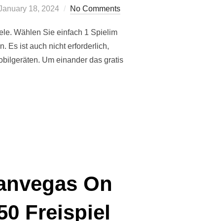
January 18, 2024
No Comments
ele. Wählen Sie einfach 1 Spielim
 Es ist auch nicht erforderlich,
obilgeräten. Um einander das gratis
anvegas On
0 Freispiel