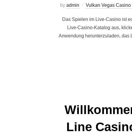
by
admin
Vulkan Vegas Casino 
Das Spielen im Live-Casino ist e
Live-Casino-Katalog aus, klicke
Anwendung herunterzuladen, das Liv
Willkomme
Line Casin