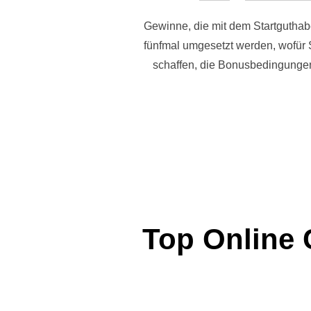
Gewinne, die mit dem Startgutha
fünfmal umgesetzt werden, wofür S
schaffen, die Bonusbedingungen z
Top Online 