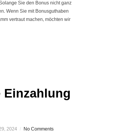
 Solange Sie den Bonus nicht ganz
den. Wenn Sie mit Bonusguthaben
amm vertraut machen, möchten wir
 Einzahlung
29, 2024
No Comments