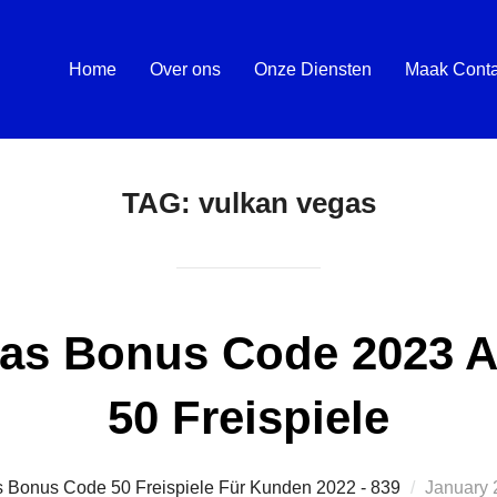
Home
Over ons
Onze Diensten
Maak Conta
TAG:
vulkan vegas
as Bonus Code 2023 A
50 Freispiele
 Bonus Code 50 Freispiele Für Kunden 2022 - 839
January 