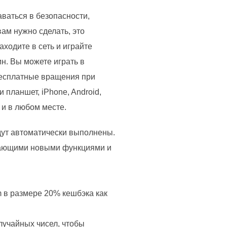
ваться в безопасности,
ам нужно сделать, это
аходите в сеть и играйте
н. Вы можете играть в
 бесплатные вращения при
 планшет, iPhone, Android,
 и в любом месте.
дут автоматически выполнены.
вающими новыми функциями и
 в размере 20% кешбэка как
лучайных чисел, чтобы