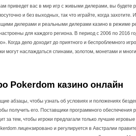
ам приведет вас в мир игр с живыми дилерами, вы будете р
осуточно и без выходных, так что играйте, когда захотите
оящими дилерами и реальными дилерами казино в режиме р
астроены для каждого региона. В период с 2006 по 2016 го
о». Когда дело доходит до приятного и беспроблемного игро
ки могут наслаждаться спинами, золотом, монетами и многи
о Pokerdom казино онлайн
щие абзацы, чтобы узнать об условиях и положениях безде
чтобы получить его. Поставщики программного обеспечения 
дит за тем, чтобы игроки предлагали только лучшие игровы
okerdom лицензировано и регулируется в Австралии правит