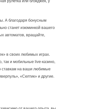
ная рулетка или блэкджек, у
ты. А благодаря бонусным
льно станет изюминкой вашего
ых автоматов, вращайте,
к» в своих любимых играх.
 так и мобильные live-казино,
по ставкам на ваши любимые
верпуль», «Селтик» и другие.
езависимо от вашего опыта, вы