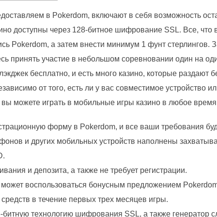
доставляем в Pokerdom, включают в себя возможность оста
зино доступны через 128-битное шифрование SSL. Все, что в
сь Pokerdom, а затем внести минимум 1 фунт стерлингов. З
есь принять участие в небольшом соревновании один на оди
блэкджек бесплатно, и есть много казино, которые раздают
зависимо от того, есть ли у вас совместимое устройство или
ь вы можете играть в мобильные игры казино в любое время
страционную форму в Pokerdom, и все ваши требования бу
тфонов и других мобильных устройств наполнены захваты
D.
ивания и депозита, а также не требует регистрации.
к может воспользоваться бонусным предложением Pokerdom
е средств в течение первых трех месяцев игры.
-битную технологию шифрования SSL, а также генератор с