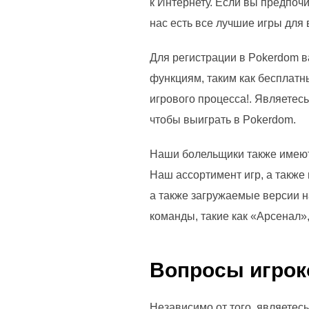
к Интернету. Если вы предпочи
нас есть все лучшие игры для 
Для регистрации в Pokerdom 
функциям, таким как бесплатн
игрового процесса!. Являетес
чтобы выиграть в Pokerdom.
Наши болельщики также имеют
Наш ассортимент игр, а также 
а также загружаемые версии н
команды, такие как «Арсенал»
Вопросы игрок
Независимо от того, являетес