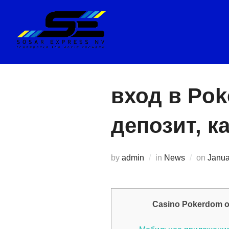
вход в Po
депозит, к
by
admin
in
News
on
Janua
Casino Pokerdom o