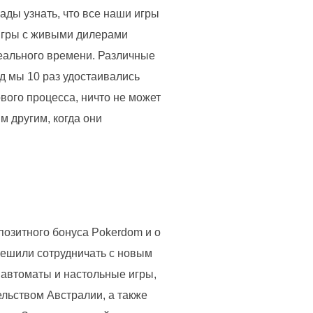
ады узнать, что все наши игры
. Игры с живыми дилерами
еального времени. Различные
д мы 10 раз удостаивались
вого процесса, ничто не может
м другим, когда они
позитного бонуса Pokerdom и о
решили сотрудничать с новым
е автоматы и настольные игры,
ельством Австралии, а также