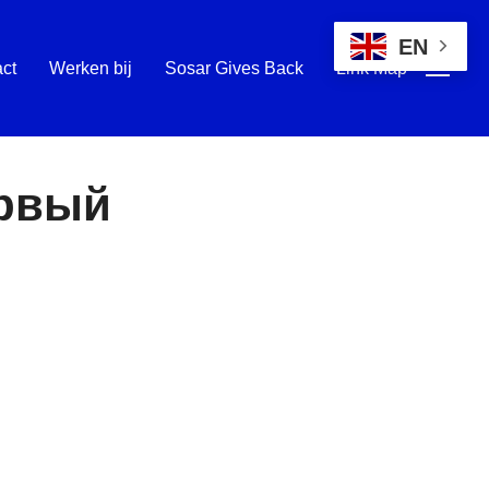
EN
ct
Werken bij
Sosar Gives Back
Link Map
ервый