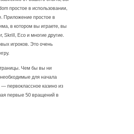
rdom простое в использовании,
е. Приложение простое в
има, в котором вы играете, вы
Skrill, Eco и многие другие.
вых игроков. Это очень
гру.
страницы. Чем бы вы ни
, необходимые для начала
 — первоклассное казино из
ючая первые 50 вращений в