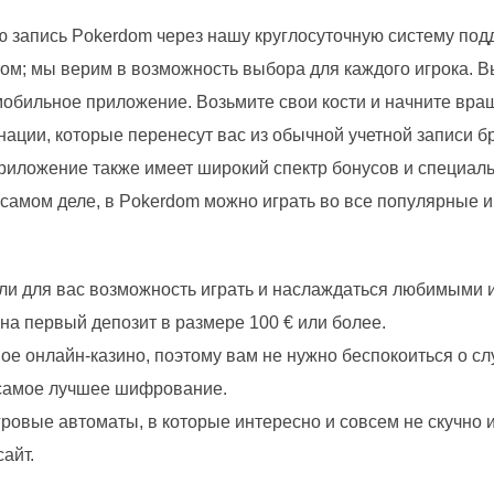
ю запись Pokerdom через нашу круглосуточную систему под
ом; мы верим в возможность выбора для каждого игрока. В
мобильное приложение. Возьмите свои кости и начните вра
ации, которые перенесут вас из обычной учетной записи б
риложение также имеет широкий спектр бонусов и специал
самом деле, в Pokerdom можно играть во все популярные иг
и для вас возможность играть и наслаждаться любимыми 
на первый депозит в размере 100 € или более.
ое онлайн-казино, поэтому вам не нужно беспокоиться о сл
о самое лучшее шифрование.
ровые автоматы, в которые интересно и совсем не скучно и
сайт.