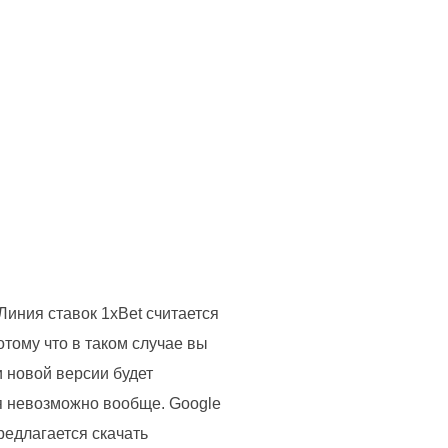
 Линия ставок 1xBet считается
тому что в таком случае вы
 новой версии будет
я невозможно вообще. Google
редлагается скачать