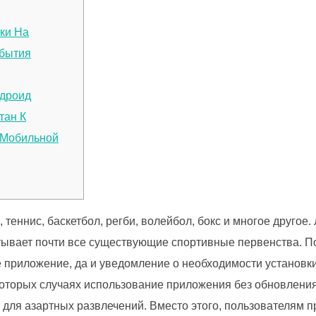
вки На
бытия
ндроид
тан К
 Мобильной
, теннис, баскетбол, регби, волейбол, бокс и многое другое.
тывает почти все существующие спортивные первенства. По
 приложение, да и уведомление о необходимости установки
екоторых случаях использование приложения без обновлени
 для азартных развлечений. Вместо этого, пользователям п