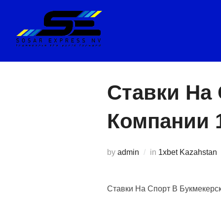
Ставки На
Компании 1
by
admin
in
1xbet Kazahstan
Ставки На Спорт В Букмекерск