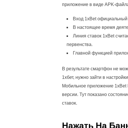
приложение в виде APK-файла
Вход 1xBet официальный 
В настоящее время деятел
Линия ставок 1xBet счит
первенства.
Главной функцией приложе
В результате смартфон не мож
1хбет, нужно зайти в настройк
Мобильное приложение 1xBet 
версии. Тут показано состояни
ставок.
Нажать На Бан