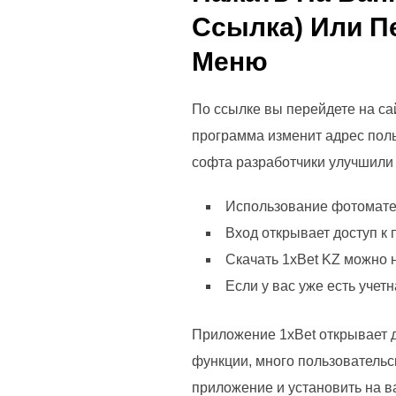
Ссылка) Или П
Меню
По ссылке вы перейдете на сай
программа изменит адрес поль
софта разработчики улучшили 
Использование фотомате
Вход открывает доступ к
Скачать 1xBet KZ можно н
Если у вас уже есть учет
Приложение 1xBet открывает 
функции, много пользовательск
приложение и установить на в