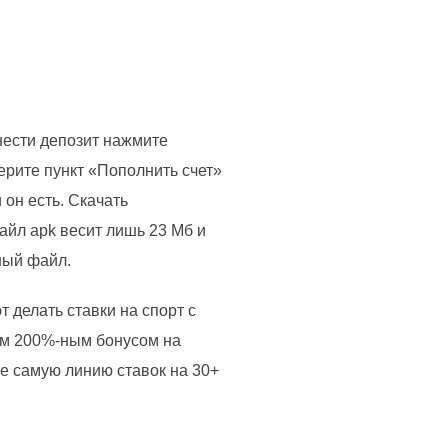
нести депозит нажмите
ерите пункт «Пополнить счет»
 он есть. Скачать
айл apk весит лишь 23 Мб и
ный файл.
 делать ставки на спорт с
ым 200%-ным бонусом на
же самую линию ставок на 30+