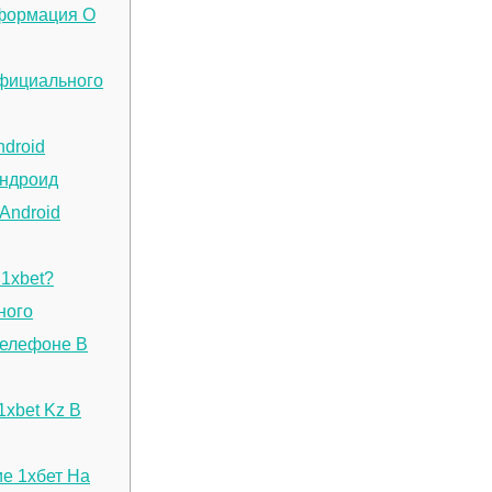
нформация О
Официального
ndroid
Андроид
Android
 1xbet?
ного
Телефоне В
1xbet Kz В
е 1хбет На