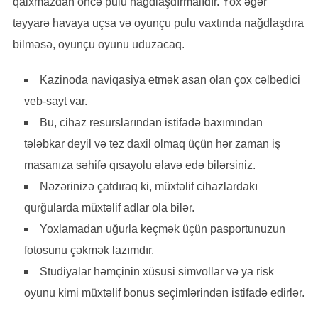
qalxmazdan öncə pulu nağdlaşdırmalıdır. Yox əgər
təyyarə havaya uçsa və oyunçu pulu vaxtında nağdlaşdıra
bilməsə, oyunçu oyunu uduzacaq.
Kazinoda naviqasiya etmək asan olan çox cəlbedici
veb-sayt var.
Bu, cihaz resurslarından istifadə baxımından
tələbkar deyil və tez daxil olmaq üçün hər zaman iş
masanıza səhifə qısayolu əlavə edə bilərsiniz.
Nəzərinizə çatdıraq ki, müxtəlif cihazlardakı
qurğularda müxtəlif adlar ola bilər.
Yoxlamadan uğurla keçmək üçün pasportunuzun
fotosunu çəkmək lazımdır.
Studiyalar həmçinin xüsusi simvollar və ya risk
oyunu kimi müxtəlif bonus seçimlərindən istifadə edirlər.