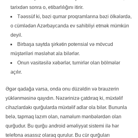
tarixdən sonra o, etibarlılığını itirir.
Təəssüf ki, bəzi qumar proqramlarına bəzi ölkələrdə,
o cümlədən Azərbaycanda ev sahibliyi etmək mümkün
deyil.
Birbaşa saytda şirkətin potensial və mövcud
müştəriləri məsləhət ala bilərlər.
Onun vasitəsilə xəbərlər, turnirlər olan bölmələr
açılır.
Əgər qadağa varsa, onda onu düzəldin və brauzerin
yüklənməsinə qayıdın. Nəzərinizə çatdıraq ki, müxtəlif
cihazlardakı qurğularda müxtəlif adlar ola bilər. Bununla
belə, tapmaq lazım olan, naməlum mənbələrdən olan
qurğudur. Bu qurğu android əməliyyat sistemi ilə hər
telefona əsassız olaraq qurulur. Bu cür qurğuları