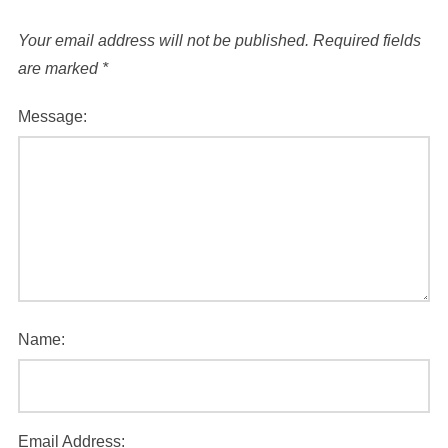
Your email address will not be published.
Required fields
are marked
*
Message:
Name:
Email Address: