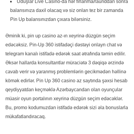
Uduşlar Live Casino-da hər fırlanma/raunddan sonra
balansınıza daxil olacaq və siz onları tez bir zamanda
Pin Up balansınızdan çıxara bilərsiniz.
Əminik ki, pin up casino az-ın xeyrinə düzgün seçim
edəcəksiz. Pin-Up 360 istifadəçi dəstəyi onlayn chat və
telegram kanalı istifadə edərək saat ətrafında təmin edilir.
Əksər hallarda konsultantlar müraciətə 3 dəqiqə ərzində
cavab verir və yaranmış problemlərin gecikmədən həllinə
kömək edirlər. Pin Up 360 casino az saytında şəxsi hesab
qeydiyyatdan keçməklə Azərbaycandan olan oyunçular
müasir oyun portalının xeyrinə düzgün seçim edəcəklər.
Bu, promo kodumuzdan istifadə edərək sizi əla bonuslarla
mükafatlandıracaq.