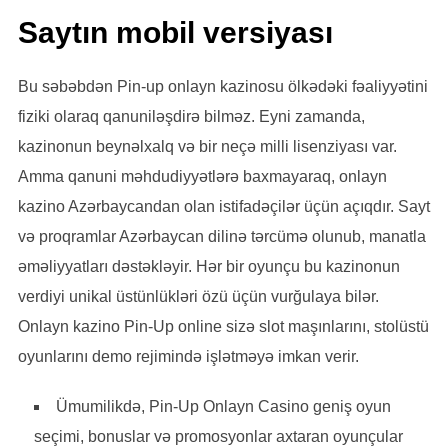
Saytın mobil versiyası
Bu səbəbdən Pin-up onlayn kazinosu ölkədəki fəaliyyətini
fiziki olaraq qanuniləşdirə bilməz. Eyni zamanda,
kazinonun beynəlxalq və bir neçə milli lisenziyası var.
Amma qanuni məhdudiyyətlərə baxmayaraq, onlayn
kazino Azərbaycandan olan istifadəçilər üçün açıqdır. Sayt
və proqramlar Azərbaycan dilinə tərcümə olunub, manatla
əməliyyatları dəstəkləyir. Hər bir oyunçu bu kazinonun
verdiyi unikal üstünlükləri özü üçün vurğulaya bilər.
Onlayn kazino Pin-Up online sizə slot maşınlarını, stolüstü
oyunlarını demo rejimində işlətməyə imkan verir.
Ümumilikdə, Pin-Up Onlayn Casino geniş oyun
seçimi, bonuslar və promosyonlar axtaran oyunçular