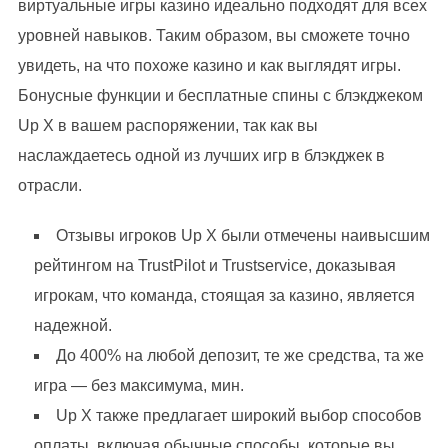
виртуальные игры казино идеально подходят для всех
уровней навыков. Таким образом, вы сможете точно
увидеть, на что похоже казино и как выглядят игры.
Бонусные функции и бесплатные спины с блэкджеком
Up X в вашем распоряжении, так как вы
наслаждаетесь одной из лучших игр в блэкджек в
отрасли.
Отзывы игроков Up X были отмечены наивысшим
рейтингом на TrustPilot и Trustservice, доказывая
игрокам, что команда, стоящая за казино, является
надежной.
До 400% на любой депозит, те же средства, та же
игра — без максимума, мин.
Up X также предлагает широкий выбор способов
оплаты, включая обычные способы, которые вы