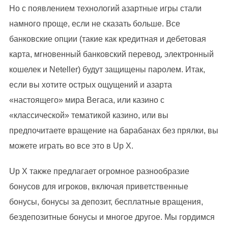
Но с появлением технологий азартные игры стали
намного проще, если не сказать больше. Все
банковские опции (такие как кредитная и дебетовая
карта, мгновенный банковский перевод, электронный
кошелек и Neteller) будут защищены паролем. Итак,
если вы хотите острых ощущений и азарта
«настоящего» мира Вегаса, или казино с
«классической» тематикой казино, или вы
предпочитаете вращение на барабанах без прялки, вы
можете играть во все это в Up X.
Up X также предлагает огромное разнообразие
бонусов для игроков, включая приветственные
бонусы, бонусы за депозит, бесплатные вращения,
бездепозитные бонусы и многое другое. Мы гордимся