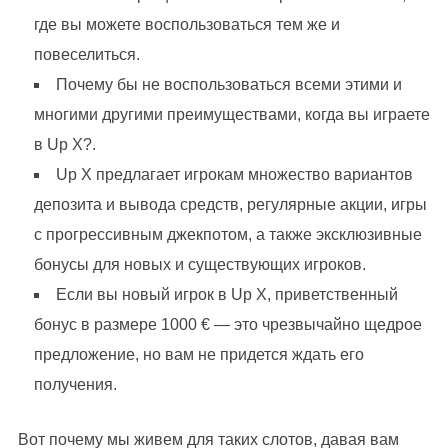
где вы можете воспользоваться тем же и
повеселиться.
Почему бы не воспользоваться всеми этими и
многими другими преимуществами, когда вы играете
в Up X?.
Up X предлагает игрокам множество вариантов
депозита и вывода средств, регулярные акции, игры
с прогрессивным джекпотом, а также эксклюзивные
бонусы для новых и существующих игроков.
Если вы новый игрок в Up X, приветственный
бонус в размере 1000 € — это чрезвычайно щедрое
предложение, но вам не придется ждать его
получения.
Вот почему мы живем для таких слотов, давая вам