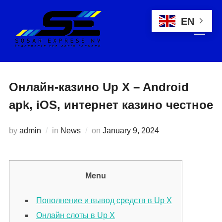
EN
Онлайн-казино Up X – Android
apk, iOS, интернет казино честное
by
admin
in
News
on
January 9, 2024
Menu
Пополнение и вывод средств в Up X
Онлайн слоты в Up X