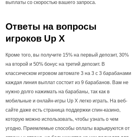
выплаты со скоростью вашего запроса.
Ответы на вопросы
игроков Up X
Кроме того, вы получите 15% на первый депозит, 30%
на второй и 50% бонус на третий депозит. В
классическом игровом автомате 3 на 3 с 3 барабанами
каждая линия выплат состоит из 9 барабанов. Вам не
нужно долго нажимать на барабаны, так как в
мобильные и онлайн-игры Up X легко играть. На веб-
сайте даже есть страница поддержки спин-казино,
которую можно использовать, чтобы узнать о чем
угодно. Приемлемые способы оплаты варьируются от