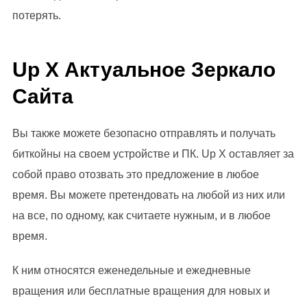
потерять.
Up X Актуальное Зеркало
Сайта
Вы также можете безопасно отправлять и получать
биткойны на своем устройстве и ПК. Up X оставляет за
собой право отозвать это предложение в любое
время. Вы можете претендовать на любой из них или
на все, по одному, как считаете нужным, и в любое
время.
К ним относятся еженедельные и ежедневные
вращения или бесплатные вращения для новых и