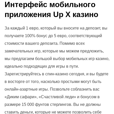
Интерфейс мобильного
приложения Up X казино
За каждый 1 евро, который вы вносите на депозит, вы
получаете 100% бонус до 5 евро, соответствующий
стоимости вашего депозита. Помимо всех
замечательных игр, которые мы можем предложить,
мы предлагаем большой выбор мобильных игр казино,
идеально подходящих для игры в пути.
Зарегистрируйтесь в спин-казино сегодня, и вы будете
в восторге от того, насколько простыми могут быть
онлайн-азартные игры. Позвольте соблазнить вас
«Диким сафари», «Счастливой леди» и бонусом в
размере 15 000 фунтов стерлингов. Вы не должны
ставить деньги, которые не можете позволить себе