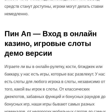
средств станут доступны, игроки могут делать ставки
немедленно.
Пин Ап — Вход в онлайн
казино, игровые слоты
демо версии
Играете ли вы в онлайн-рулетку, кости, блэкджек или
баккару, у нас есть игры, которые вас развлекут. У нас
есть слоты для любого игрока в слоты, независимо от
того, какой вы игрок в слоты. От классических
джекпотов, забавных функций и бонусных раундов до
бонусных игр, наши игры бывают самых разных
номиналов, от недорогих мобильных слотов до самых