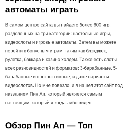
автоматы играть
В самом центре сайта вы найдете более 600 игр,
разделенных на три категории: настольные игры,
видеослоты и игровые автоматы. Затем вы можете
перейти к бонусным играм, таким как блэкджек,
рулетка, баккара и казино холдем. Также есть слоты
всех разновидностей и форматов: 3-барабанные, 5-
барабанные и прогрессивные, и даже варианты
видеослотов. Но мне повезло, и я нашел этот сайт под
названием Пин Ап, который является самым
настоящим, который я когда-либо видел.
Обзор Пин Ап — Топ