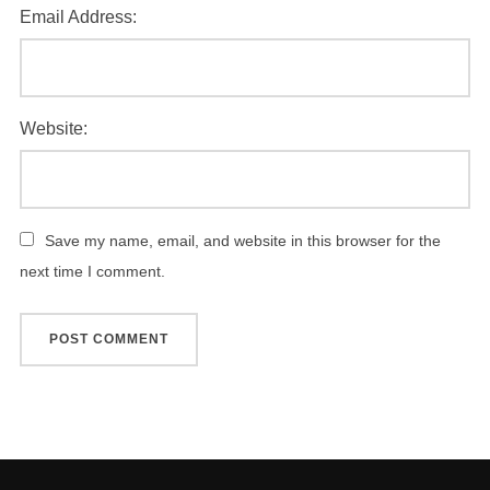
Email Address:
Website:
Save my name, email, and website in this browser for the
next time I comment.