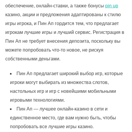
обеспечение, онлайн-ставки, а также бонусы
pin up
казино, акции и предложения адаптированы к стилю
игры игрока, и Пин Ап гордится тем, что предлагает
игрокам лучшие игры и лучший сервис. Регистрация в
Пин Ап не требует внесения депозита, поскольку вы
можете попробовать что-то новое, не рискуя
собственными деньгами.
Пин Ап предлагает широкий выбор игр, которые
игроки могут выбирать из множества слотов,
настольных игр и игр с новейшими мобильными
игровыми технологиями.
Пин Ап — лучшее онлайн-казино в сети и
единственное место, где вам нужно быть, чтобы
попробовать все лучшие игры казино.