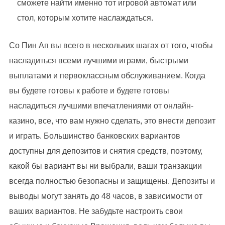
сможете найти именно тот игровой автомат или
стол, которым хотите наслаждаться.
Со Пин Ап вы всего в нескольких шагах от того, чтобы
насладиться всеми лучшими играми, быстрыми
выплатами и первоклассным обслуживанием. Когда
вы будете готовы к работе и будете готовы
насладиться лучшими впечатлениями от онлайн-
казино, все, что вам нужно сделать, это внести депозит
и играть. Большинство банковских вариантов
доступны для депозитов и снятия средств, поэтому,
какой бы вариант вы ни выбрали, ваши транзакции
всегда полностью безопасны и защищены. Депозиты и
выводы могут занять до 48 часов, в зависимости от
ваших вариантов. Не забудьте настроить свои