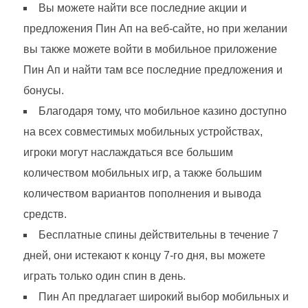
Вы можете найти все последние акции и
предложения Пин Ап на веб-сайте, но при желании
вы также можете войти в мобильное приложение
Пин Ап и найти там все последние предложения и
бонусы.
Благодаря тому, что мобильное казино доступно
на всех совместимых мобильных устройствах,
игроки могут наслаждаться все большим
количеством мобильных игр, а также большим
количеством вариантов пополнения и вывода
средств.
Бесплатные спины действительны в течение 7
дней, они истекают к концу 7-го дня, вы можете
играть только один спин в день.
Пин Ап предлагает широкий выбор мобильных и