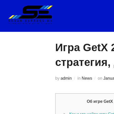
Игра GetX 
стратегия,
by
admin
in
News
on
Janua
Об игре GetX