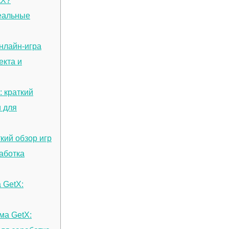
tX?
реальные
нлайн-игра
екта и
: краткий
и для
кий обзор игр
аботка
 GetX:
ма GetX: