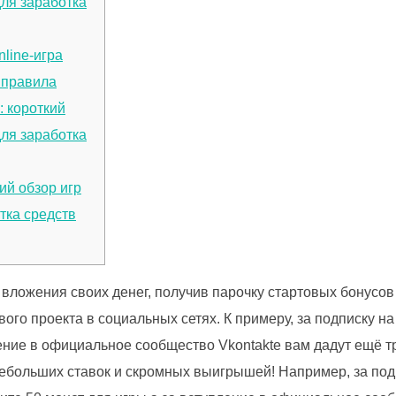
для заработка
line-игра
 правила
: короткий
для заработка
ий обзор игр
тка средств
 вложения своих денег, получив парочку стартовых бонусов
ого проекта в социальных сетях. К примеру, за подписку на
ение в официальное сообщество Vkontakte вам дадут ещё тр
 небольших ставок и скромных выигрышей! Например, за по