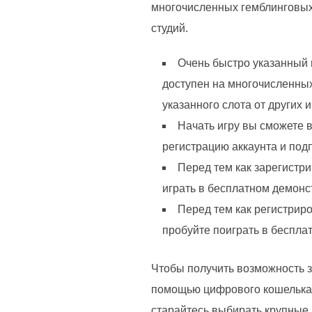
многочисленных гемблинговых 
студий.
Очень быстро указанный и
доступен на многочисленных
указанного слота от других 
Начать игру вы сможете 
регистрацию аккаунта и под
Перед тем как зарегистри
играть в бесплатном демон
Перед тем как регистриро
пробуйте поиграть в беспла
Чтобы получить возможность з
помощью цифрового кошелька,
старайтесь выбирать крупные