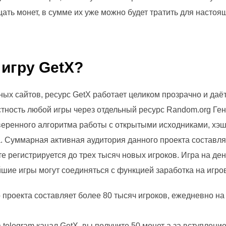
ать монет, в сумме их уже можно будет тратить для настоя
 игру GetX?
тных сайтов, ресурс GetX работает целиком прозрачно и да
тность любой игры через отдельный ресурс Random.org Ген
еренного алгоритма работы с открытыми исходниками, хэш
. Суммарная активная аудитория данного проекта составляе
е регистрируется до трех тысяч новых игроков. Игра на де
йшие игры могут соединяться с функцией заработка на игро
 проекта составляет более 80 тысяч игроков, ежедневно на
 telegram канал GetX, вы получите 50 монет а за вступлен