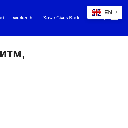
EN
ct
Werken bij
Sosar Gives Back
Link Map
итм,