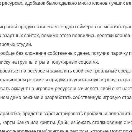
ресурсах, вдобавок было сделано много клонов лучших вер
гровой продукт завоевал сердца геймеров во многих стран
 азартных сайтах, помимо этого появились десятки клонов
игровых студий.
вообще без вложения собственных денег, получив парочку 
писку на группы игры в популярных соцсетях.
роваться на ресурсе и зачислять свой счёт реальные средс
страционном режиме и придумать уникальную игровую страт
вать аккаунт на игровом ресурсе и зачислять свой счет на
тном демо режиме и разработать собственную игровую стра
аработка, придется зарегистрировать профиль и пополнить 
 карты банка или крипты. Дабы избежать столкновения с м
 международные гемблинговые ресурсы, которые могут пох