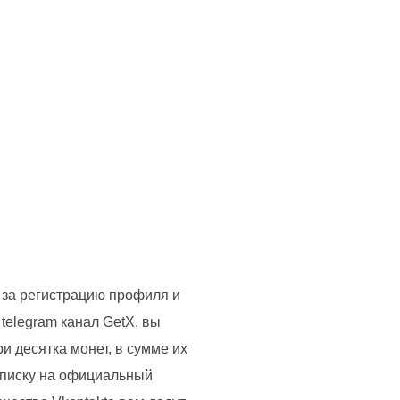
 за регистрацию профиля и
 telegram канал GetX, вы
и десятка монет, в сумме их
дписку на официальный