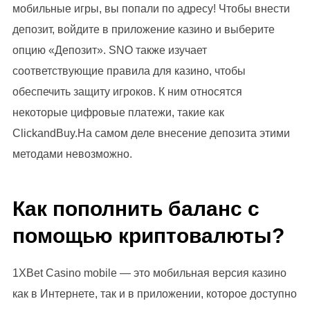
мобильные игры, вы попали по адресу! Чтобы внести
депозит, войдите в приложение казино и выберите
опцию «Депозит». SNO также изучает
соответствующие правила для казино, чтобы
обеспечить защиту игроков. К ним относятся
некоторые цифровые платежи, такие как
ClickandBuy.На самом деле внесение депозита этими
методами невозможно.
Как пополнить баланс с
помощью криптовалюты?
1XBet Casino mobile — это мобильная версия казино
как в Интернете, так и в приложении, которое доступно