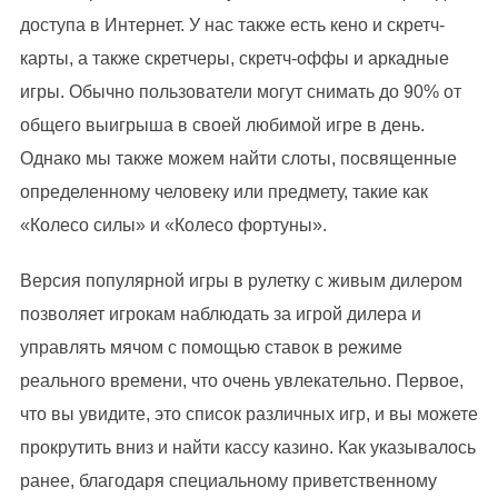
доступа в Интернет. У нас также есть кено и скретч-
карты, а также скретчеры, скретч-оффы и аркадные
игры. Обычно пользователи могут снимать до 90% от
общего выигрыша в своей любимой игре в день.
Однако мы также можем найти слоты, посвященные
определенному человеку или предмету, такие как
«Колесо силы» и «Колесо фортуны».
Версия популярной игры в рулетку с живым дилером
позволяет игрокам наблюдать за игрой дилера и
управлять мячом с помощью ставок в режиме
реального времени, что очень увлекательно. Первое,
что вы увидите, это список различных игр, и вы можете
прокрутить вниз и найти кассу казино. Как указывалось
ранее, благодаря специальному приветственному