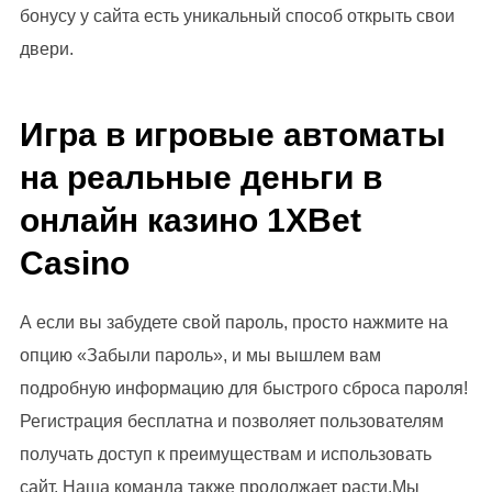
бонусу у сайта есть уникальный способ открыть свои
двери.
Игра в игровые автоматы
на реальные деньги в
онлайн казино 1XBet
Casino
А если вы забудете свой пароль, просто нажмите на
опцию «Забыли пароль», и мы вышлем вам
подробную информацию для быстрого сброса пароля!
Регистрация бесплатна и позволяет пользователям
получать доступ к преимуществам и использовать
сайт. Наша команда также продолжает расти.Мы