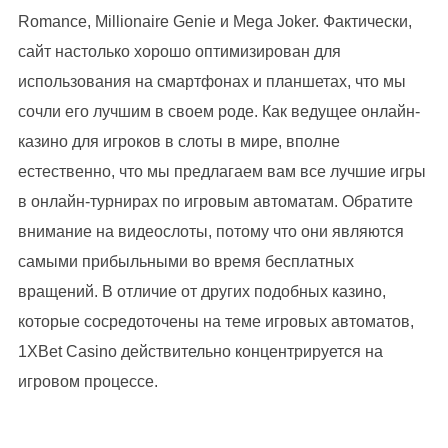
Romance, Millionaire Genie и Mega Joker. Фактически,
сайт настолько хорошо оптимизирован для
использования на смартфонах и планшетах, что мы
сочли его лучшим в своем роде. Как ведущее онлайн-
казино для игроков в слоты в мире, вполне
естественно, что мы предлагаем вам все лучшие игры
в онлайн-турнирах по игровым автоматам. Обратите
внимание на видеослоты, потому что они являются
самыми прибыльными во время бесплатных
вращений. В отличие от других подобных казино,
которые сосредоточены на теме игровых автоматов,
1XBet Casino действительно концентрируется на
игровом процессе.