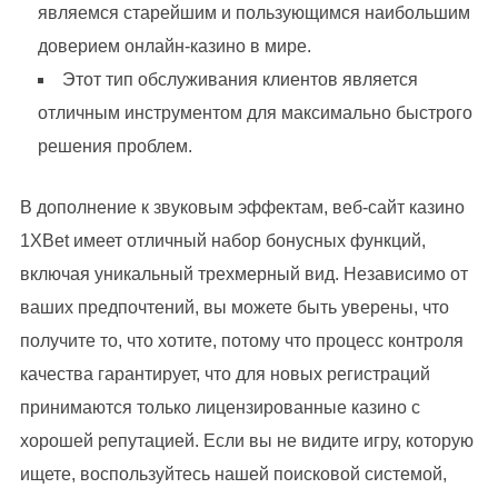
являемся старейшим и пользующимся наибольшим
доверием онлайн-казино в мире.
Этот тип обслуживания клиентов является
отличным инструментом для максимально быстрого
решения проблем.
В дополнение к звуковым эффектам, веб-сайт казино
1XBet имеет отличный набор бонусных функций,
включая уникальный трехмерный вид. Независимо от
ваших предпочтений, вы можете быть уверены, что
получите то, что хотите, потому что процесс контроля
качества гарантирует, что для новых регистраций
принимаются только лицензированные казино с
хорошей репутацией. Если вы не видите игру, которую
ищете, воспользуйтесь нашей поисковой системой,