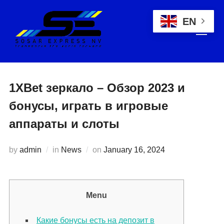
EN
1XBet зеркало – Обзор 2023 и
бонусы, играть в игровые
аппараты и слоты
by
admin
in
News
on
January 16, 2024
Menu
Какие бонусы есть на депозит в