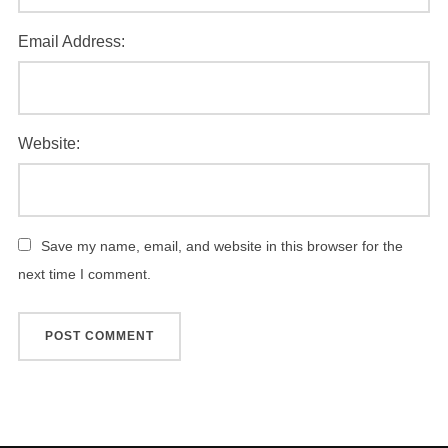
Email Address:
Website:
Save my name, email, and website in this browser for the
next time I comment.