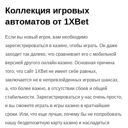
Коллекция игровых
автоматов от 1XBet
Если вы новый игрок, вам необходимо
зарегистрироваться в казино, чтобы играть. Он даже
заходит так далеко, что сравнивает его с мобильной
версией другого онлайн-казино. Основная причина
того, что сайт 1XBet не имеет себе равных,
заключается не в непревзойденных игровых шансах,
а, что более важно, в отсутствии сбоев и общей
стабильности. Зарегистрироваться у нас очень просто,
и вы сможете играть в игры казино в кратчайшие
сроки. Или, что еще лучше, почему бы не попробовать
нашу бездепозитную карту казино и насладиться