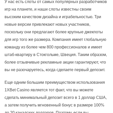
У нас есть слоты от самых популярных разработчиков
игр на планете, и наши слоты известны своим
высоким качеством дизайна и играбельностью. Три
новые версии привлекают новых участников,
поскольку они предлагают более крупные джекпоты
для игр того же размера. Компания имеет глобальную
команду из более чем 800 профессионалов и имеет
штаб-квартиру в Стокгольме, Швеция. Таким образом,
более отзывчивые рекламные акции гарантируют, что
вы не разочаруетесь, когда сделаете первый депозит.
Еще одним большим преимуществом использования
1XBet Casino является тот факт, что вы можете
сделать минимальный депозит всего в 1 доллар США,
а затем получить мгновенный бонус в размере 100%
до 20 канадских долларов. Поэтому, если вы