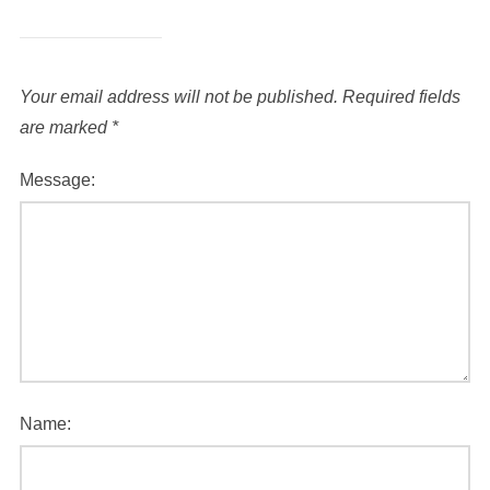
Your email address will not be published.
Required fields
are marked
*
Message:
Name: