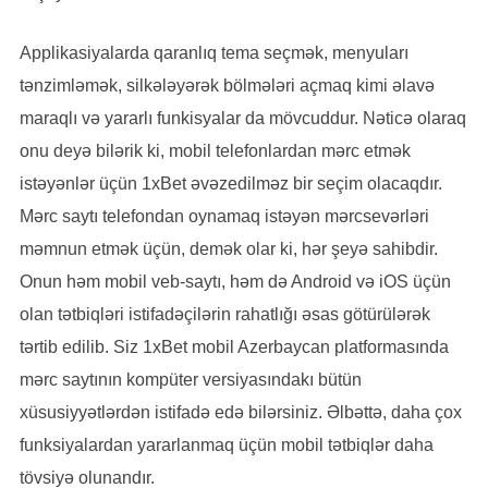
Applikasiyalarda qaranlıq tema seçmək, menyuları
tənzimləmək, silkələyərək bölmələri açmaq kimi əlavə
maraqlı və yararlı funkisyalar da mövcuddur. Nəticə olaraq
onu deyə bilərik ki, mobil telefonlardan mərc etmək
istəyənlər üçün 1xBet əvəzedilməz bir seçim olacaqdır.
Mərc saytı telefondan oynamaq istəyən mərcsevərləri
məmnun etmək üçün, demək olar ki, hər şeyə sahibdir.
Onun həm mobil veb-saytı, həm də Android və iOS üçün
olan tətbiqləri istifadəçilərin rahatlığı əsas götürülərək
tərtib edilib. Siz 1xBet mobil Azerbaycan platformasında
mərc saytının kompüter versiyasındakı bütün
xüsusiyyətlərdən istifadə edə bilərsiniz. Əlbəttə, daha çox
funksiyalardan yararlanmaq üçün mobil tətbiqlər daha
tövsiyə olunandır.