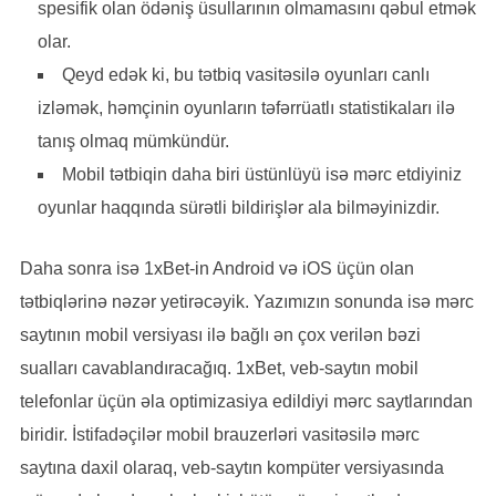
spesifik olan ödəniş üsullarının olmamasını qəbul etmək
olar.
Qeyd edək ki, bu tətbiq vasitəsilə oyunları canlı
izləmək, həmçinin oyunların təfərrüatlı statistikaları ilə
tanış olmaq mümkündür.
Mobil tətbiqin daha biri üstünlüyü isə mərc etdiyiniz
oyunlar haqqında sürətli bildirişlər ala bilməyinizdir.
Daha sonra isə 1xBet-in Android və iOS üçün olan
tətbiqlərinə nəzər yetirəcəyik. Yazımızın sonunda isə mərc
saytının mobil versiyası ilə bağlı ən çox verilən bəzi
sualları cavablandıracağıq. 1xBet, veb-saytın mobil
telefonlar üçün əla optimizasiya edildiyi mərc saytlarından
biridir. İstifadəçilər mobil brauzerləri vasitəsilə mərc
saytına daxil olaraq, veb-saytın kompüter versiyasında