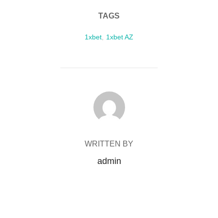
TAGS
1xbet
,
1xbet AZ
POST AUTHOR
WRITTEN BY
admin