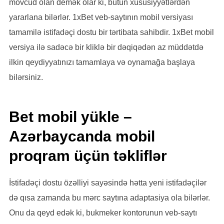
mövcud olan demək olar ki, bütün xüsusiyyətlərdən
yararlana bilərlər. 1xBet veb-saytının mobil versiyası
tamamilə istifadəçi dostu bir tərtibata sahibdir. 1xBet mobil
versiya ilə sadəcə bir kliklə bir dəqiqədən az müddətdə
ilkin qeydiyyatınızı tamamlaya və oynamağa başlaya
bilərsiniz.
Bet mobil yükle –
Azərbaycanda mobil
proqram üçün təkliflər
İstifadəçi dostu özəlliyi sayəsində hətta yeni istifadəçilər
də qısa zamanda bu mərc saytına adaptasiya ola bilərlər.
Onu da qeyd edək ki, bukmeker kontorunun veb-saytı