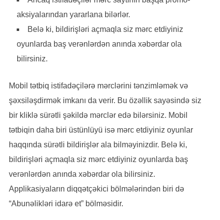
aksiyalarından yararlana bilərlər.
Belə ki, bildirişləri açmaqla siz mərc etdiyiniz
oyunlarda baş verənlərdən anında xəbərdar ola
bilirsiniz.
Mobil tətbiq istifadəçilərə mərclərini tənzimləmək və
şəxsiləşdirmək imkanı da verir. Bu özəllik sayəsində siz
bir kliklə sürətli şəkildə mərclər edə bilərsiniz. Mobil
tətbiqin daha biri üstünlüyü isə mərc etdiyiniz oyunlar
haqqında sürətli bildirişlər ala bilməyinizdir. Belə ki,
bildirişləri açmaqla siz mərc etdiyiniz oyunlarda baş
verənlərdən anında xəbərdar ola bilirsiniz.
Applikasiyaların diqqətçəkici bölmələrindən biri də
“Abunəlikləri idarə et” bölməsidir.