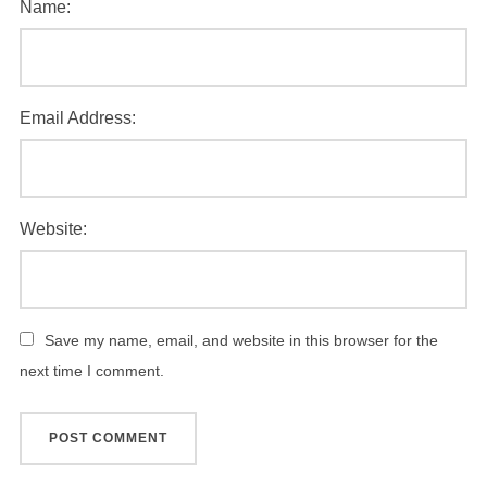
Name:
Email Address:
Website:
Save my name, email, and website in this browser for the
next time I comment.